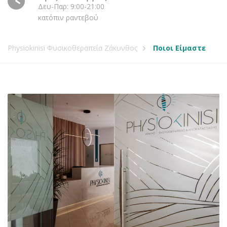
Δευ-Παρ: 9:00-21:00
κατόπιν ραντεβού
Physiokinisi Φυσικοθεραπεία Ζάκυνθος
Ποιοι Είμαστε